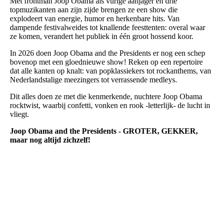
Met frontman Joop Obama als vurige aanjager en drie
topmuzikanten aan zijn zijde brengen ze een show die
explodeert van energie, humor en herkenbare hits. Van
dampende festivalweides tot knallende feesttenten: overal waar
ze komen, verandert het publiek in één groot hossend koor.
In 2026 doen Joop Obama and the Presidents er nog een schep
bovenop met een gloednieuwe show! Reken op een repertoire
dat alle kanten op knalt: van popklassiekers tot rockanthems, van
Nederlandstalige meezingers tot verrassende medleys.
Dit alles doen ze met die kenmerkende, nuchtere Joop Obama
rocktwist, waarbij confetti, vonken en rook -letterlijk- de lucht in
vliegt.
Joop Obama and the Presidents - GROTER, GEKKER,
maar nog altijd zichzelf!